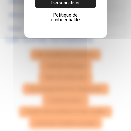
Modalités pédagogiques :
Personnaliser
Suivi et évaluation :
Politique de
confidentialité
Tarif :
Les autres formations
Se connaître et convaincre
Cohésion d'équipe
Style de leadership
Accompagnement du changement
Communication
Gestion des problèmes et des conflits
Concevoir et pilote un projet