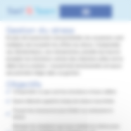
Panneau de gestion des cookies
Connaissance de Soi & Intelligence Collective
Gestion du stress
En plus de la pression concurrentielle, les occasions sont
multiples de ressentir les effets du stress. Comprendre
ses déclencheurs, ses mécanismes, prendre du recul et
accepter les émotions comme des réactions utiles est le
début de la solution. L’assertivité émotionnelle est aussi
une première étape dans sa gestion.
Objectifs
Comprendre ce que sont les émotions et leurs utilités.
Savoir détecter quand le niveau de stress nous limite.
Trouver les ressources pour limiter ou contourner le
stress.
Anticiper les situations qui nous mettent en stress pour