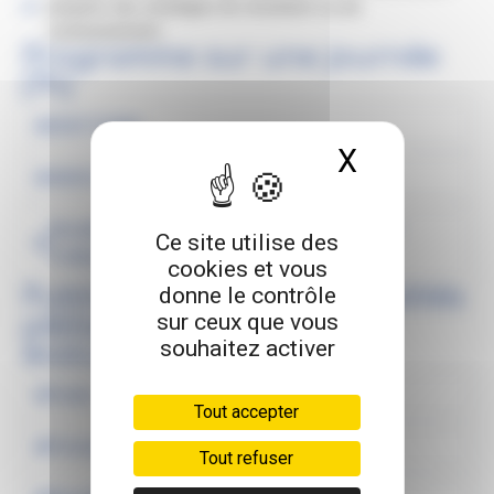
préparer des stratégies de résolution ou de
contournement.
Programme sur une journée
(7h)
EMOTIONS
X
Masquer 
INDEX de CONSCIENCE
Modélisation de l’évolution d’une QUALITE
Ce site utilise des
FONDAMENTALE en PIEGE
cookies et vous
Public | Prérequis | Modalités
donne le contrôle
sur ceux que vous
pédagogiques | Suivi et
souhaitez activer
évaluation | Tarif
Public :
Tout accepter
Prérequis :
Tout refuser